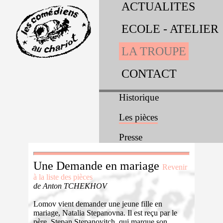
ACTUALITES
ECOLE - ATELIER
LA TROUPE
CONTACT
Historique
Les pièces
Presse
Une Demande en mariage
Revenir
à la liste des pièces
de Anton TCHEKHOV
Lomov vient demander une jeune fille en
mariage, Natalia Stepanovna. Il est reçu par le
père, Stepan Stepanovitch, qui marque son